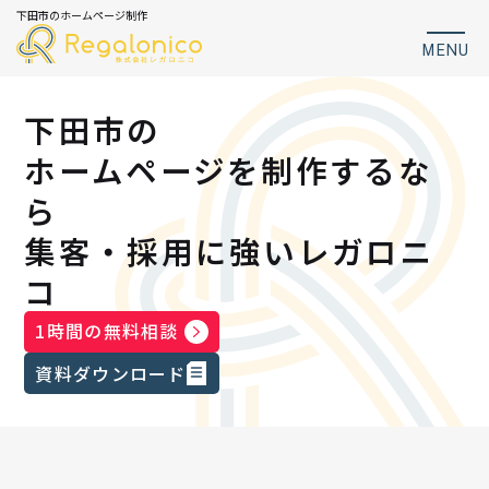
下田市のホームページ制作
MENU
下田市の
ホームページを制作するな
ら
集客・採用に強いレガロニ
コ
1時間の無料相談
資料ダウンロード