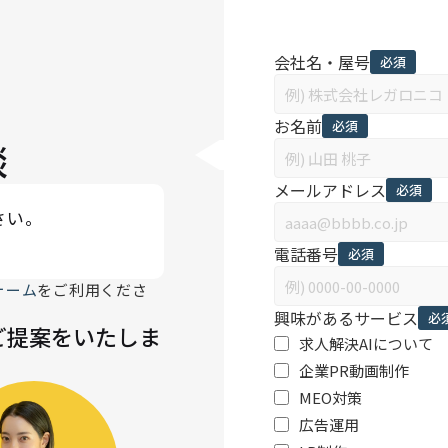
会社名・屋号
必須
お名前
必須
談
メールアドレス
必須
さい。
電話番号
必須
ォーム
をご利用くださ
興味があるサービス
必
ご提案をいたしま
求人解決AIについて
企業PR動画制作
MEO対策
広告運用