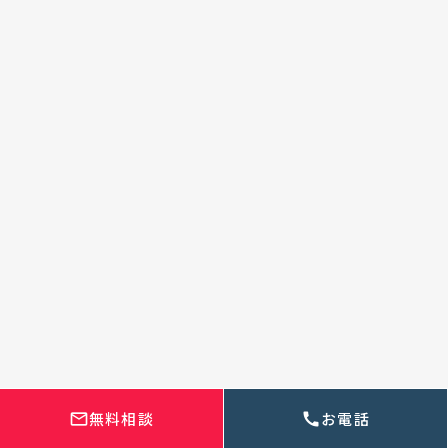
ー米森
これ確かにちょっと大げさな発言かもしれないで
すが、でもこれ本当に嘘じゃなくて。僕らも結構
色んな会社さんにご相談いただく中で、勝ち筋が
見えなかったら提案をしないようにしていて、実
際に僕らがご支援させていただくことでその会社
の発展に貢献できる。とはもちろん言いきれない
ですけど、確信が持てるんであればぜひお力にな
りたいですってご提案しています。
ヒアリングする中で「今の自分たちの実力だと成
果出せないな」とか「うちのサービスとマッチし
ないな」だったら、無理にこう提案することはせ
ずにお断りをさせていただくというやり方をさせ
ていただいているので、その辺りに関しては1回ご
無料相談
お電話
mail_outline
call
相談いただいた上で、細かくヒアリングをさせて