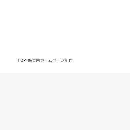
TOP
保育園ホームページ制作
issue
集客を強化したい
01