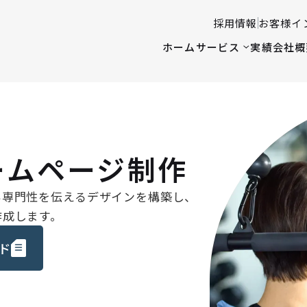
採用情報
お客様イ
ホーム
サービス
実績
会社概
ームページ制作
い専門性を伝えるデザインを構築し、
作成します。
ド