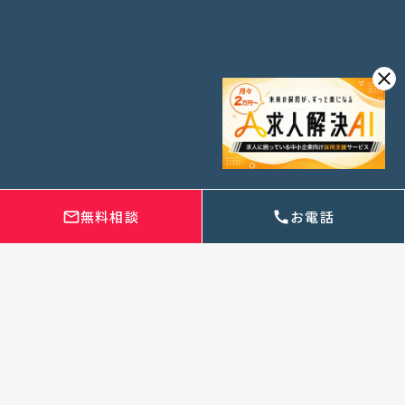
お問い合わせ
Contact
close
24時間以内にご返信いたします
1時間の無料相談
無料相談
無料相談
お電話
お電話
mail_outline
mail_outline
call
call
電話での相談⁨⁩も可能です
054-660-7888
受付時間 9:00~18:00(土日祝可)