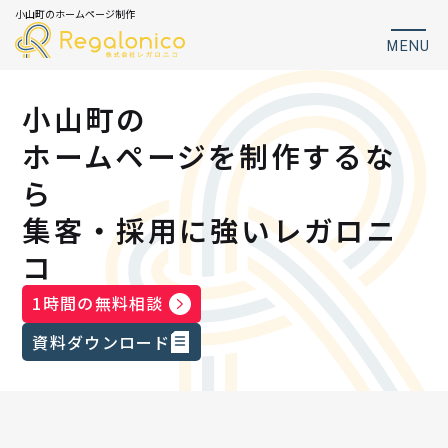
小山町のホームページ制作
MENU
小山町の
ホームページを制作するな
ら
集客・採用に強いレガロニ
コ
1時間の無料相談
資料ダウンロード