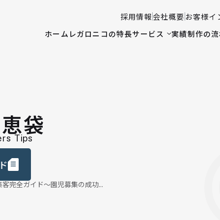
採用情報
会社概要
お客様イ
ホーム
レガロニコの特長
サービス
実績
制作の流
知恵袋
rs Tips
ド
客完全ガイド〜園児募集の成功...