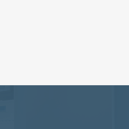
地域のパイプ役」として整理。高度な技
安心感を可視化し、迷わず相談できる導
築。
ームページ
Studio
企業ホームページ
福祉
静岡県
榛原郡
吉田町
株式会社 様
ご返信いたします
無料相談