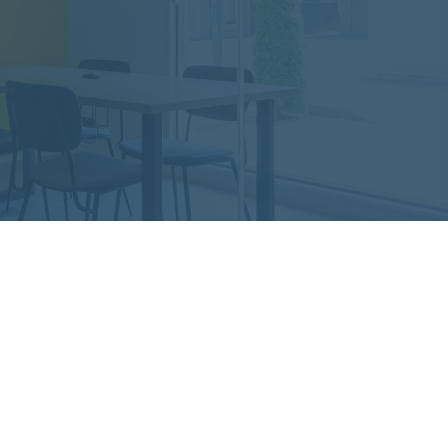
電話での相談
054-
受付時間 9:00
TOP
レガロ
サービ
求
A
A