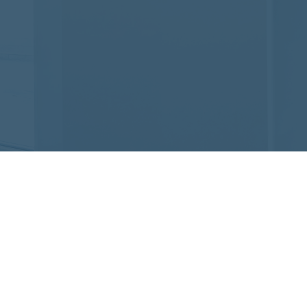
⁨⁩も可能です
660-7888
~18:00(土日祝可)
会社概要
ニコの特長
代表挨拶
ス一覧
メンバー紹介
人解決AI（採用代行）
WEBサイト制作実績
I導入支援
お客様インタビュー
Iコミュニティ
制作の流れ