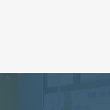
で、5ヶ月で応募5名・1名採用を実現。大成の
業を「
「食への挑戦」に共感する仲間をWebから獲
術力と
得。
線を構
Studio
集客ホームページ
採用ホームページ
水産
集客ホ
千葉県
銚子市
医療・
株式会社大成 様
NK設備
もっと見る
24時間以内に
1時間の