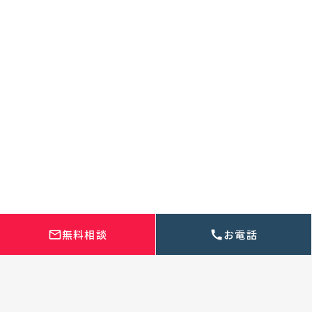
お客様インタビュー
制作の流れ
よくある質問
お知らせ
採用・集客の知恵袋
代理店様・パートナー様募集
取材依頼・メディア掲載について
株式会社Regalonico
本社
〒420-0035 静岡県静岡市葵区七間町17-5
無料相談
お電話
054-660-7888
mail_outline
call
受付時間 9:00~18:00(土日祝可)
お問い合わせ
資料DL