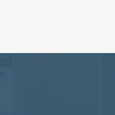
Sg?si=RjrJ0oiB714Nn267
ご返信いたします
無料相談
⁨⁩も可能です
660-7888