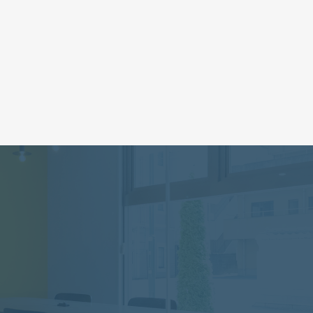
を丁寧に描いています。
URLはこちら
https://youtu.be/fposONElc
成果
、会社の信頼度向上や認知拡大に役立っています。
24時間以内に
1時間の
電話での相談
054-