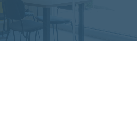
受付時間 9:00
TOP
レガロ
サービ
求
A
A
ホ
M
動