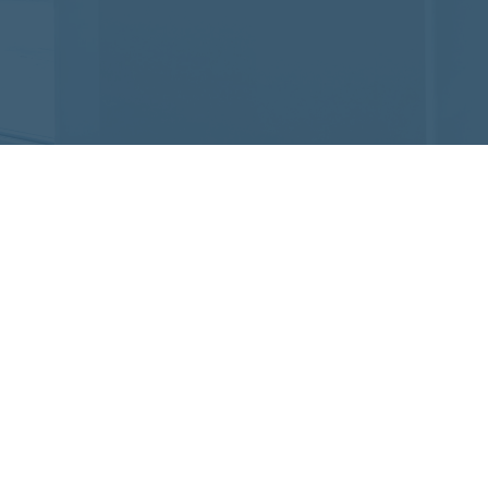
~18:00(土日祝可)
会社概要
ニコの特長
代表挨拶
ス一覧
メンバー紹介
人解決AI（採用代行）
WEBサイト制作実績
I導入支援
お客様インタビュー
Iコミュニティ
制作の流れ
ームページ制作
よくある質問
EO対策
お知らせ
画制作
採用・集客の知恵袋
代理店様・パートナー様募集