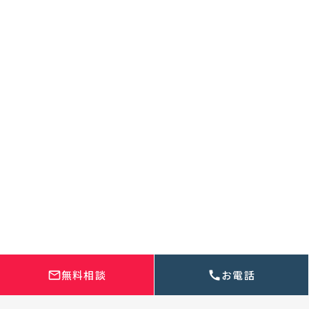
代表挨拶
メンバー紹介
WEBサイト制作実績
お客様インタビュー
制作の流れ
よくある質問
お知らせ
採用・集客の知恵袋
代理店様・パートナー様募集
取材依頼・メディア掲載について
株式会社Regalonico
本社
〒420-0035 静岡県静岡市葵区七間町17-5
054-660-7888
無料相談
お電話
mail_outline
call
受付時間 9:00~18:00(土日祝可)