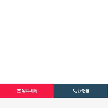
メンバー紹介
WEBサイト制作実績
お客様インタビュー
制作の流れ
よくある質問
お知らせ
採用・集客の知恵袋
代理店様・パートナー様募集
取材依頼・メディア掲載について
株式会社Regalonico
本社
〒420-0035 静岡県静岡市葵区七間町17-5
054-660-7888
無料相談
お電話
mail_outline
call
受付時間 9:00~18:00(土日祝可)
お問い合わせ
資料DL