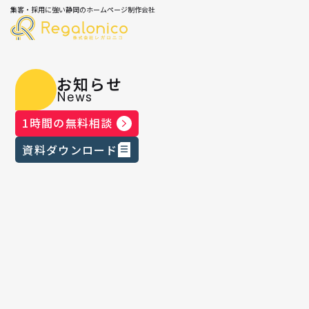
集客・採用に強い静岡のホームページ制作会社
お知らせ
News
1時間の無料相談
資料ダウンロード
2025.01.11
｜
【2025年最新版】Studioサイト事例
20選！企業の課題解決に貢献した実
績を完全公開
こんにちは！株式会社レガロニコ 代表取締役の米森
です。