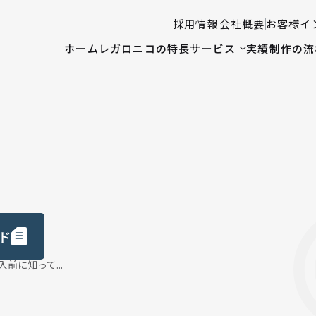
採用情報
会社概要
お客様イ
ホーム
レガロニコの特長
サービス
実績
制作の流
ド
前に知って...