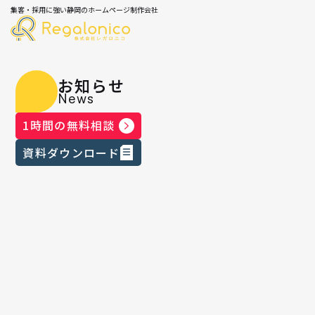
集客・採用に強い静岡のホームページ制作会社
お知らせ
News
1時間の無料相談
資料ダウンロード
メディア掲載情報
2024.08.27
｜
STUDIOの「マーケティングも得意な
エキスパート」にレガロニコが掲載
されました！