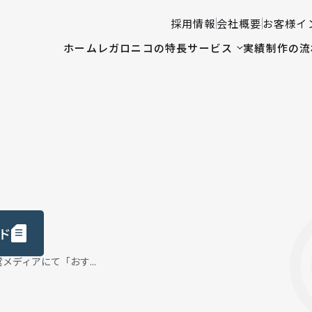
採用情報
会社概要
お客様イ
ホーム
レガロニコの特長
サービス
実績
制作の流
ド
ディアにて「おす...