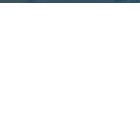
株式会社Regalonico
本社
〒420-0035 静岡県静岡市葵区七間町17-5
054-660-7888
受付時間 9:00~18:00(土日祝可)
お問い合わせ
資料DL