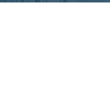
TOP
レガロ
サービ
求
A
A
ホ
M
動