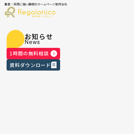
集客・採用に強い静岡のホームページ制作会社
お知らせ
News
1時間の無料相談
資料ダウンロード
集客の知恵袋
2025.08.17
｜
AI業務効率化をはじめるなら今！活
用のアイデアとツール比較ガイド
こんにちは！株式会社レガロニコ代表取締役の米森
です。