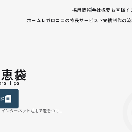
採用情報
会社概要
お客様イ
ホーム
レガロニコの特長
サービス
実績
制作の流
知恵袋
rs Tips
ド
インターネット活用で差をつけ...