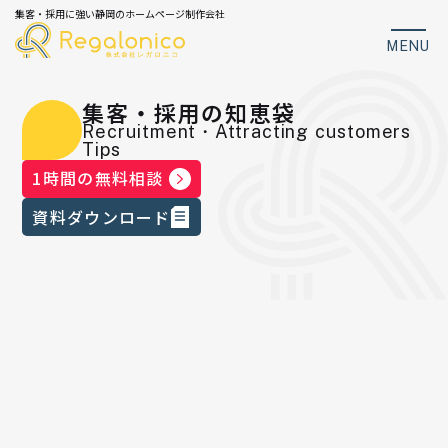
集客・採用に強い静岡のホームページ制作会社
MENU
集客・採用の知恵袋
Recruitment・Attracting customers
Tips
1時間の無料相談
資料ダウンロード
集客・採用の成果を動画で公開中|レ
ガロニコの公式YouTubeチャンネル
を開設しました！
▶︎
レガロニコ公式YouTubeチャンネルはこちら