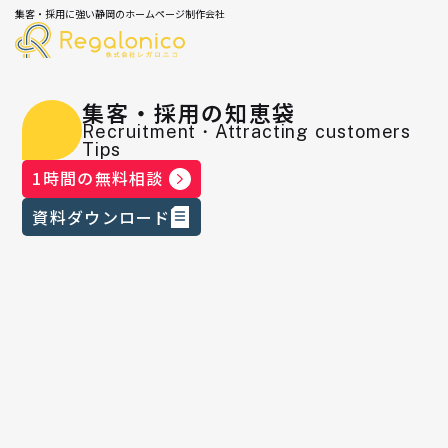
集客・採用に強い静岡のホームページ制作会社
集客・採用の知恵袋
Recruitment・Attracting customers
Tips
1時間の無料相談
資料ダウンロード
【メディア掲載】「Rank-Quest（ラ
ンクエスト）」様にて「集客力がア
ップするおすすめのサイト制作会
社」として紹介されました！